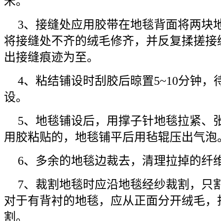
米。
3、接缝处应用胶带在地毯背面将两块
将接缝处不齐的绒毛修齐，并反复揉搓接
出接缝痕迹为至。
4、粘结铺设时刮胶后晾置5~10分钟
设。
5、地毯铺设后，用撑子针地毯拉紧、
用胶粘贴的，地毯铺平后用毡辊压出气泡
6、多余的地毯边裁去，清理拉掉的纤
7、裁割地毯时应沿地毯经纱裁割，只
对于有背衬的地毯，应从正面分开绒毛，
割。