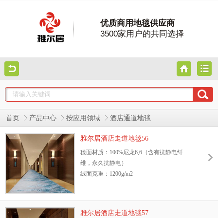
优质商用地毯供应商
3500家用户的共同选择
首页
产品中心
按应用领域
酒店通道地毯
雅尔居酒店走道地毯56
毯面材质：100%尼龙6,6（含有抗静电纤
维，永久抗静电）
绒面克重：1200g/m2
地毯绒高：8.5mm
幅宽：3.66m或4m
阻燃测试等级：GB8624—2006 B1级
雅尔居酒店走道地毯57
抗静电性能：GB/T18044—2000 Ⅱ级标准，含