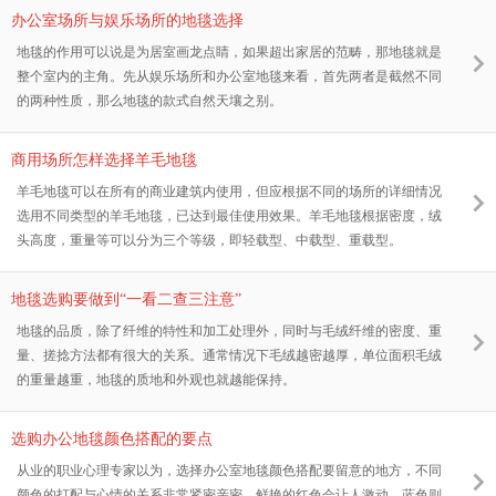
办公室场所与娱乐场所的地毯选择
地毯的作用可以说是为居室画龙点睛，如果超出家居的范畴，那地毯就是
整个室内的主角。先从娱乐场所和办公室地毯来看，首先两者是截然不同
的两种性质，那么地毯的款式自然天壤之别。
商用场所怎样选择羊毛地毯
羊毛地毯可以在所有的商业建筑内使用，但应根据不同的场所的详细情况
选用不同类型的羊毛地毯，已达到最佳使用效果。羊毛地毯根据密度，绒
头高度，重量等可以分为三个等级，即轻载型、中载型、重载型。
地毯选购要做到“一看二查三注意”
地毯的品质，除了纤维的特性和加工处理外，同时与毛绒纤维的密度、重
量、搓捻方法都有很大的关系。通常情况下毛绒越密越厚，单位面积毛绒
的重量越重，地毯的质地和外观也就越能保持。
选购办公地毯颜色搭配的要点
从业的职业心理专家以为，选择办公室地毯颜色搭配要留意的地方，不同
颜色的打配与心情的关系非常紧密亲密。鲜艳的红色会让人激动，蓝色则