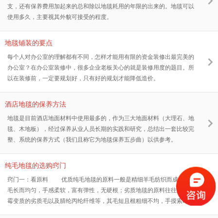
支，还有保养费用加起来的总和除以地毯耗用的年限的出来的。地毯可以
使用多久，主要视其外貌可接受的程度。
地毯铺装的要点
每个人对办公室的理解都有不同，怎样才能用有限的资金装修出最完美的
办公室？在办公室装修中，很多企业老板关心的就是装修用度的题目。所
以在装修前，一定要规划好，只有好的规划才能降低造价。
酒店地毯的保养方法
地毯是目前酒店地面材料中使用最多的，作为三大地面材料（大理石、地
毯、木地板），经过保养从业人员长期的实践和研究，总结出一套比较完
整、系统的保养方式（我们且称它为地毯保养五步曲）以供参考。
纯毛地毯的选购窍门
窍门一：看原料 优质纯毛地毯的原料一般是精细羊毛纺织而成，其
毛长而均匀，手感柔软，富有弹性，无硬根；劣质地毯的原料往往混有发
霉变质的劣质毛以及腈纶丙纶纤维等，其毛短且根粗细不均，手摸索时无
弹性，有硬根。