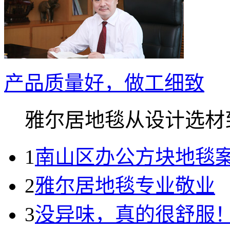
产品质量好，做工细致
雅尔居地毯从设计选材到.
1
南山区办公方块地毯案
2
雅尔居地毯专业敬业
3
没异味，真的很舒服