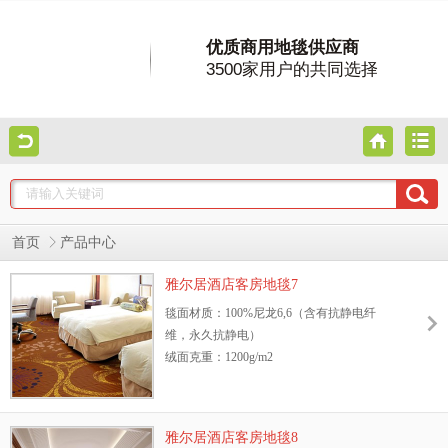
优质商用地毯供应商
3500家用户的共同选择
首页
产品中心
雅尔居酒店客房地毯7
毯面材质：100%尼龙6,6（含有抗静电纤
维，永久抗静电）
绒面克重：1200g/m2
地毯绒高：8.5mm
幅宽：3.66m或4m
阻燃测试等级：GB8624—2006 B1级
雅尔居酒店客房地毯8
抗静电性能：GB/T18044—2000 Ⅱ级标准，含