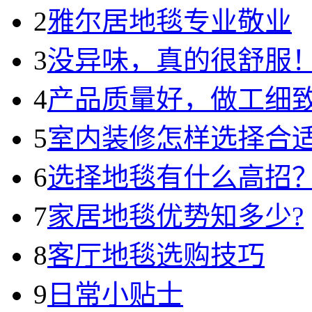
2
雅尔居地毯专业敬业
3
没异味，真的很舒服
4
产品质量好，做工细
5
室内装修怎样选择合
6
选择地毯有什么高招
7
家居地毯优势知多少?
8
客厅地毯选购技巧
9
日常小贴士