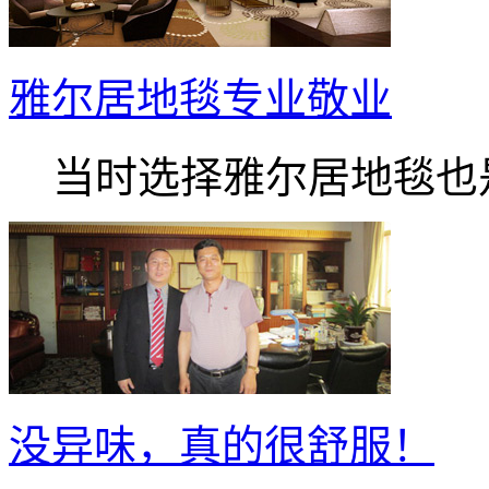
雅尔居地毯专业敬业
当时选择雅尔居地毯也是.
没异味，真的很舒服！