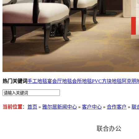
热门关键词
手工地毯
宴会厅地毯
会所地毯
PVC方块地毯
阿克明
当前位置
：
首页
»
雅尔居新闻中心
»
客户中心
»
合作客户
»
联
联合办公