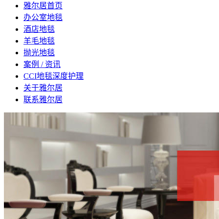
雅尔居首页
办公室地毯
酒店地毯
羊毛地毯
抛光地毯
案例 / 资讯
CCI地毯深度护理
关于雅尔居
联系雅尔居