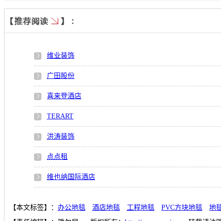
维业装饰
广田股份
喜来登酒店
TERART
洪涛装饰
点点租
维也纳国际酒店
【本文标签】：
办公地毯
酒店地毯
工程地毯
PVC方块地毯
地