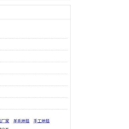
毯厂家
羊毛地毯
手工地毯