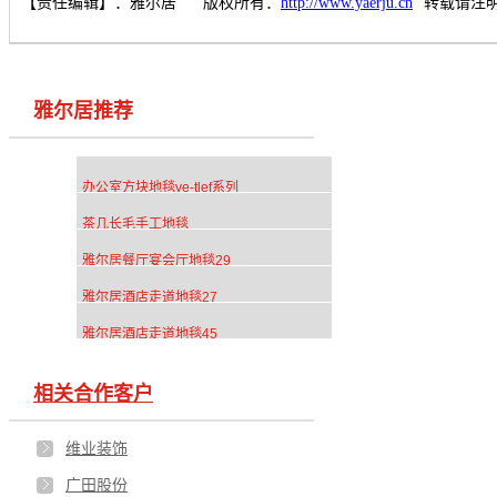
【责任编辑】：
雅尔居
版权所有：
http://www.yaerju.cn
转载请注
雅尔居推荐
办公室方块地毯ye-tlef系列
茶几长毛手工地毯
雅尔居餐厅宴会厅地毯29
雅尔居酒店走道地毯27
雅尔居酒店走道地毯45
相关合作客户
维业装饰
广田股份