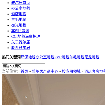
雅尔居首页
办公室地毯
酒店地毯
羊毛地毯
抛光地毯
案例 / 资讯
CCI地毯深度护理
关于雅尔居
联系雅尔居
热门关键词
环保地毯
办公室地毯
PVC地毯
羊毛地毯
尼龙地毯
当前位置：
首页
»
雅尔居产品中心
»
按应用领域
»
酒店客房地