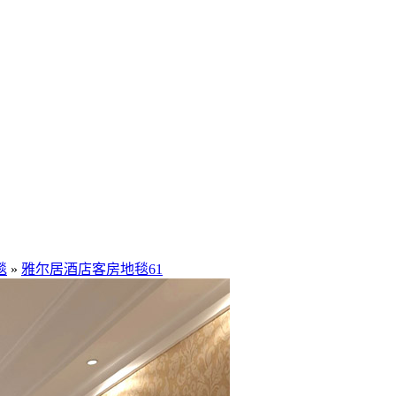
毯
»
雅尔居酒店客房地毯61