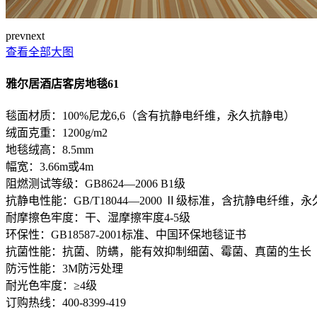
prev
next
查看全部大图
雅尔居酒店客房地毯61
毯面材质：100%尼龙6,6（含有抗静电纤维，永久抗静电）
绒面克重：1200g/m2
地毯绒高：8.5mm
幅宽：3.66m或4m
阻燃测试等级：GB8624—2006 B1级
抗静电性能：GB/T18044—2000 Ⅱ级标准，含抗静电纤维，
耐摩擦色牢度：干、湿摩擦牢度4-5级
环保性：GB18587-2001标准、中国环保地毯证书
抗菌性能：抗菌、防螨，能有效抑制细菌、霉菌、真菌的生长
防污性能：3M防污处理
耐光色牢度：≥4级
订购热线：
400-8399-419