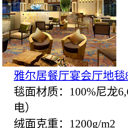
雅尔居餐厅宴会厅地毯8
毯面材质：100%尼龙
电）
绒面克重：1200g/m2