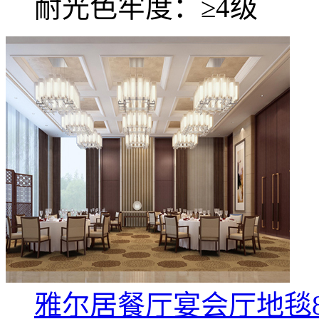
耐光色牢度：≥4级
雅尔居餐厅宴会厅地毯8