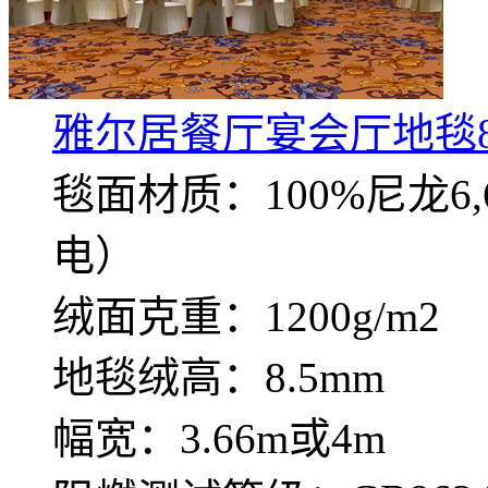
雅尔居餐厅宴会厅地毯8
毯面材质：100%尼龙
电）
绒面克重：1200g/m2
地毯绒高：8.5mm
幅宽：3.66m或4m