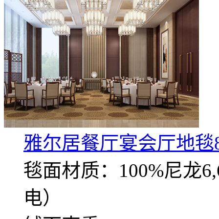
雅尔居餐厅宴会厅地毯8
毯面材质：100%尼龙
电）