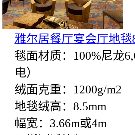
雅尔居餐厅宴会厅地毯8
毯面材质：100%尼龙
电）
绒面克重：1200g/m2
地毯绒高：8.5mm
幅宽：3.66m或4m