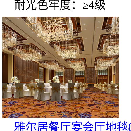
耐光色牢度：≥4级
雅尔居餐厅宴会厅地毯8