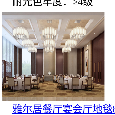
耐光色牢度：≥4级
雅尔居餐厅宴会厅地毯8