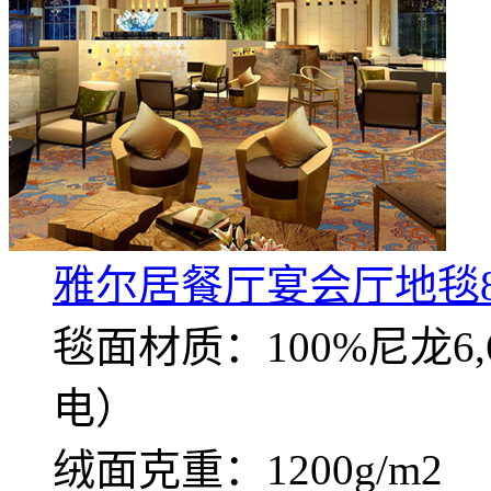
雅尔居餐厅宴会厅地毯8
毯面材质：100%尼龙
电）
绒面克重：1200g/m2