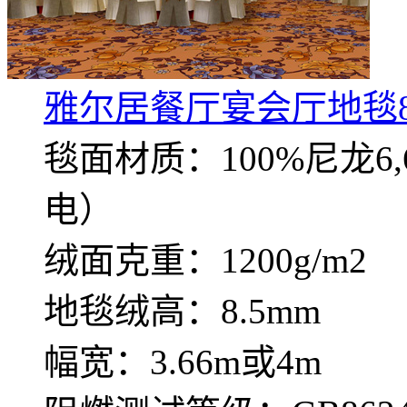
雅尔居餐厅宴会厅地毯8
毯面材质：100%尼龙
电）
绒面克重：1200g/m2
地毯绒高：8.5mm
幅宽：3.66m或4m