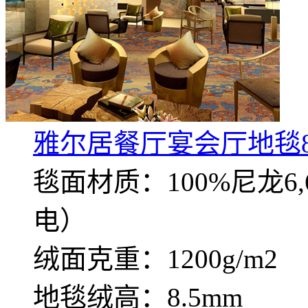
雅尔居餐厅宴会厅地毯8
毯面材质：100%尼龙
电）
绒面克重：1200g/m2
地毯绒高：8.5mm