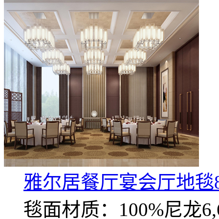
雅尔居餐厅宴会厅地毯8
毯面材质：100%尼龙