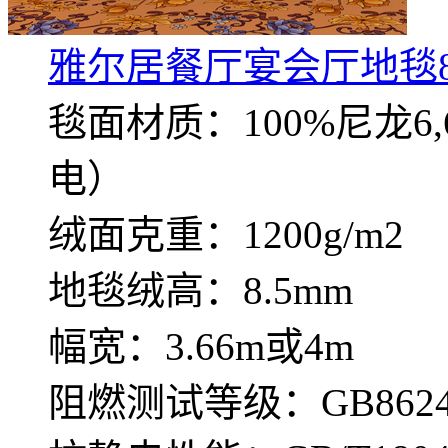
雅尔居餐厅宴会厅地毯8
毯面材质：100%尼龙
电）
绒面克重：1200g/m2
地毯绒高：8.5mm
幅宽：3.66m或4m
阻燃测试等级：GB8624—