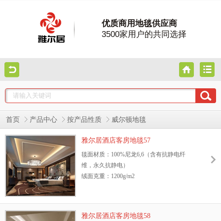
优质商用地毯供应商
3500家用户的共同选择
首页
产品中心
按产品性质
威尔顿地毯
雅尔居酒店客房地毯57
毯面材质：100%尼龙6,6（含有抗静电纤
维，永久抗静电）
绒面克重：1200g/m2
地毯绒高：8.5mm
幅宽：3.66m或4m
阻燃测试等级：GB8624—2006 B1级
雅尔居酒店客房地毯58
抗静电性能：GB/T18044—2000 Ⅱ级标准，含