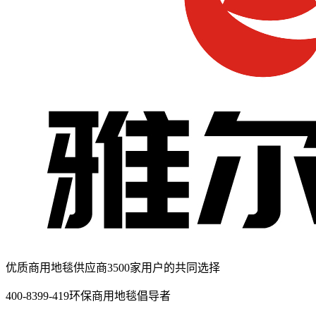
优质商用地毯供应商
3500家用户的共同选择
400-8399-419
环保商用地毯倡导者