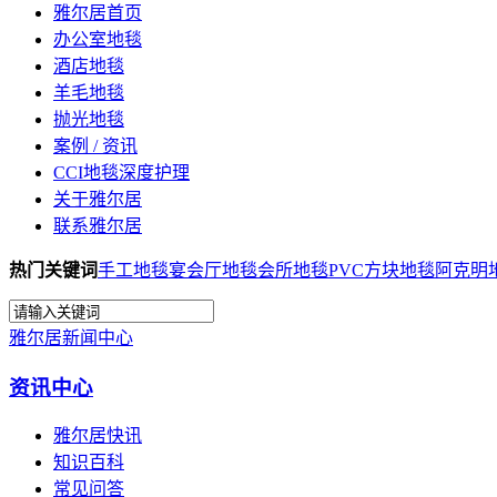
雅尔居首页
办公室地毯
酒店地毯
羊毛地毯
抛光地毯
案例 / 资讯
CCI地毯深度护理
关于雅尔居
联系雅尔居
热门关键词
手工地毯
宴会厅地毯
会所地毯
PVC方块地毯
阿克明
雅尔居新闻中心
资讯中心
雅尔居快讯
知识百科
常见问答